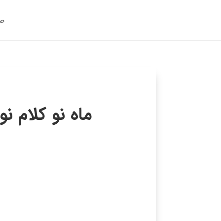
صف
ماه نو کلام نوجلد۳ – دعاها و ذکرها – آغاز کار