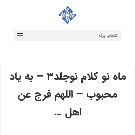
انتخاب برگه
ماه نو کلام نوجلد۳ – به یاد
محبوب – اللهم فرج عن
اهل …