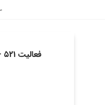
صف
فعالیت 521 – (همنوا : همخوانی قرآن کریم – سوره اعلی)