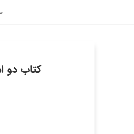
صف
کتاب دو امتحان جلد4 – 